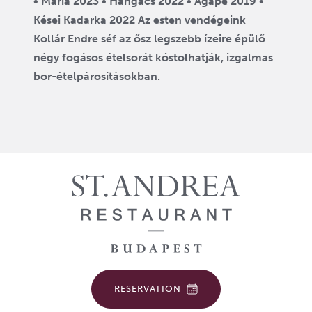
• Mária 2023 • Hangács 2022 • Agapé 2019 •
Kései Kadarka 2022 Az esten vendégeink
Kollár Endre séf az ősz legszebb ízeire épülő
négy fogásos ételsorát kóstolhatják, izgalmas
bor-ételpárosításokban.
RESERVATION