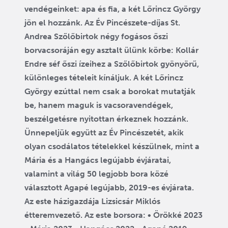
vendégeinket: apa és fia, a két Lőrincz György
jön el hozzánk. Az Év Pincészete-díjas St.
Andrea Szőlőbirtok négy fogásos őszi
borvacsoráján egy asztalt ülünk körbe: Kollár
Endre séf őszi ízeihez a Szőlőbirtok gyönyörű,
különleges tételeit kínáljuk. A két Lőrincz
György ezúttal nem csak a borokat mutatják
be, hanem maguk is vacsoravendégek,
beszélgetésre nyitottan érkeznek hozzánk.
Ünnepeljük együtt az Év Pincészetét, akik
olyan csodálatos tételekkel készülnek, mint a
Mária és a Hangács legújabb évjáratai,
valamint a világ 50 legjobb bora közé
választott Agapé legújabb, 2019-es évjárata.
Az este házigazdája Lizsicsár Miklós
étteremvezető. Az este borsora: • Örökké 2023