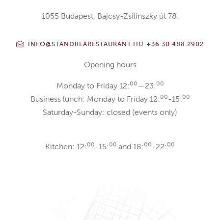
1055 Budapest, Bajcsy-Zsilinszky út 78.
INFO@STANDREARESTAURANT.HU
+36 30 488 2902
Opening hours
00
00
Monday to Friday 12:
—23:
00
00
Business lunch: Monday to Friday 12:
-15:
Saturday-Sunday: closed (events only)
00
00
00
00
Kitchen: 12:
-15:
and 18:
-22: