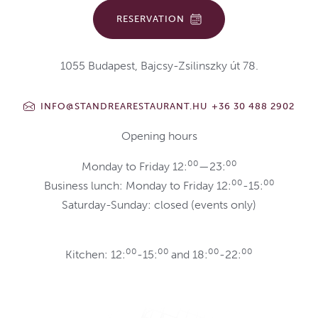
RESERVATION
1055 Budapest, Bajcsy-Zsilinszky út 78.
INFO@STANDREARESTAURANT.HU
+36 30 488 2902
Opening hours
00
00
Monday to Friday 12:
—23:
00
00
Business lunch: Monday to Friday 12:
-15:
Saturday-Sunday: closed (events only)
00
00
00
00
Kitchen: 12:
-15:
and 18:
-22: