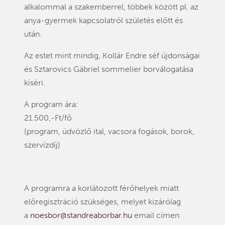
alkalommal a szakemberrel, többek között pl. az
anya-gyermek kapcsolatról születés előtt és
után.
Az estet mint mindig, Kollár Endre séf újdonságai
és Sztarovics Gábriel sommelier borválogatása
kíséri.
A program ára:
21.500,-Ft/fő
(program, üdvözlő ital, vacsora fogások, borok,
szervízdíj)
A programra a korlátozott férőhelyek miatt
előregisztráció szükséges, melyet kizárólag
a
noesbor@standreaborbar.hu
email címen