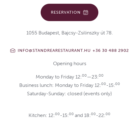
RESERVATION
1055 Budapest, Bajcsy-Zsilinszky út 78.
INFO@STANDREARESTAURANT.HU
+36 30 488 2902
Opening hours
00
00
Monday to Friday 12:
—23:
00
00
Business lunch: Monday to Friday 12:
-15:
Saturday-Sunday: closed (events only)
00
00
00
00
Kitchen: 12:
-15:
and 18:
-22: