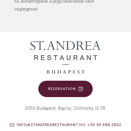
Az asztalfoglalás a jegyvásárlással válik
véglegessé.
RESERVATION
1055 Budapest, Bajcsy-Zsilinszky út 78.
INFO@STANDREARESTAURANT.HU
+36 30 488 2902