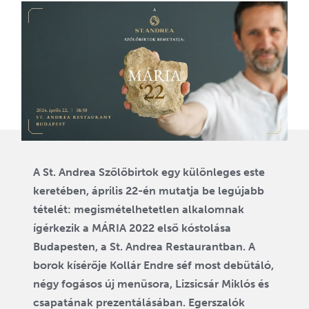
A St. Andrea Szőlőbirtok egy különleges este
keretében, április 22-én mutatja be legújabb
tételét: megismételhetetlen alkalomnak
ígérkezik a MÁRIA 2022 első kóstolása
Budapesten, a St. Andrea Restaurantban. A
borok kísérője Kollár Endre séf most debütáló,
négy fogásos új menüsora, Lizsicsár Miklós és
csapatának prezentálásában. Egerszalók