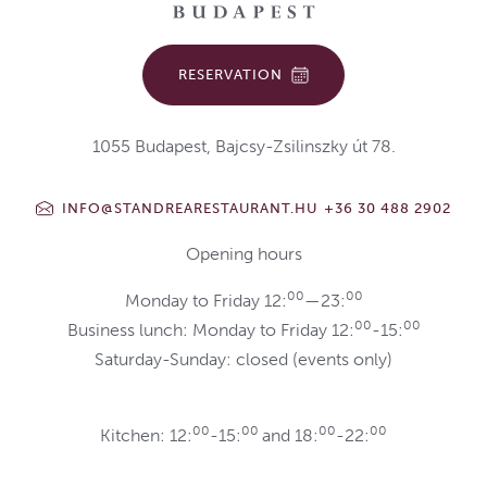
RESERVATION
1055 Budapest, Bajcsy-Zsilinszky út 78.
INFO@STANDREARESTAURANT.HU
+36 30 488 2902
Opening hours
00
00
Monday to Friday 12:
—23:
00
00
Business lunch: Monday to Friday 12:
-15:
Saturday-Sunday: closed (events only)
00
00
00
00
Kitchen: 12:
-15:
and 18:
-22: