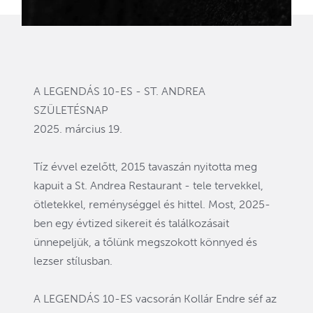
A LEGENDÁS 10-ES - ST. ANDREA
SZÜLETÉSNAP
2025. március 19.
Tíz évvel ezelőtt, 2015 tavaszán nyitotta meg
kapuit a St. Andrea Restaurant - tele tervekkel,
ötletekkel, reménységgel és hittel. Most, 2025-
ben egy évtized sikereit és találkozásait
ünnepeljük, a tőlünk megszokott könnyed és
lezser stílusban.
A LEGENDÁS 10-ES vacsorán Kollár Endre séf az