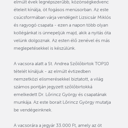
elmúlt évek legnépszerűbb, közönségkedvenc
ételeit kínálja, öt fogásos menüsorban. Az este
csúcsformában várja vendégeit Lizsicsár Miklós
és ragyogó csapata - ezen a napon több olyan
kollégánkat is ünnepeljük majd, akik a nyitás óta
velünk dolgoznak. Az esten élő zenével és más
meglepetésekkel is készülünk.
A vacsora alatt a St. Andrea Szőlőbirtok TOP10
tételét kínáljuk - az elmúlt évtizedben
nemzetközi elismerésekkel biztatott, a világ
számos pontján jegyzett szőlőbirtokká
emelkedett Dr. Lőrincz György és csapatának
munkája. Az este borait Lőrincz György mutatja
be vendégeinknek.
A vacsorára a jegyár 33.000 Ft, amely az öt