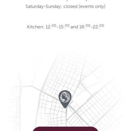
Saturday-Sunday: closed (events only)
00
00
00
00
Kitchen: 12:
-15:
and 18:
-22: