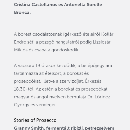
Cristina Castellanos és Antonella Sorelle
Bronca.
A borest csodálatosnak ígérkező ételeiről Kollár
Endre séf, a pezsgő hangulatról pedig Lizsicsár
Miklós és csapata gondoskodik.
A vacsora 19 órakor kezdődik, a belépőjegy ára
tartalmazza az ételsort, a borokat és
proseccókat, illetve a szervizdíjat. Érkezés
18.30-tól. Az estén a borokat és proseccókat
magyar és angol nyelven bemutaja Dr. Lőrincz
György és vendégei.
Stories of Prosecco
Granny Smith, fermentált ribizli, petrezselyem