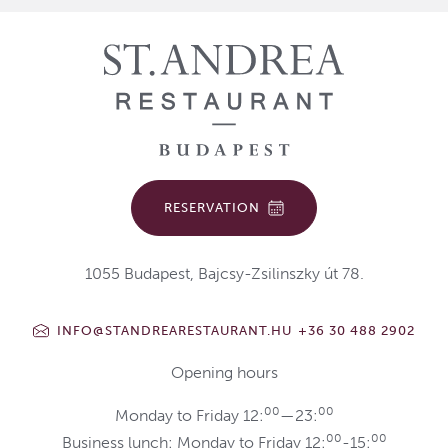
RESERVATION
1055 Budapest, Bajcsy-Zsilinszky út 78.
INFO@STANDREARESTAURANT.HU
+36 30 488 2902
Opening hours
00
00
Monday to Friday 12:
—23:
00
00
Business lunch: Monday to Friday 12:
-15: