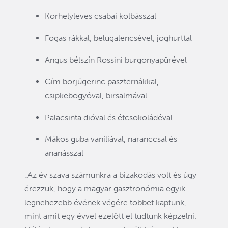
Korhelyleves csabai kolbásszal
Fogas rákkal, belugalencsével, joghurttal
Angus bélszín Rossini burgonyapürével
Gím borjúgerinc paszternákkal,
csipkebogyóval, birsalmával
Palacsinta dióval és étcsokoládéval
Mákos guba vaníliával, naranccsal és
ananásszal
„Az év szava számunkra a bizakodás volt és úgy
érezzük, hogy a magyar gasztronómia egyik
legnehezebb évének végére többet kaptunk,
mint amit egy évvel ezelőtt el tudtunk képzelni.