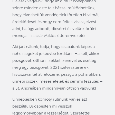
Hálásak vagyunk, hogy az elmúlt hónapokban
szinte minden este telt házzal működhettünk,
hogy élvezhettük vendégeink töretlen bizalmát,
érdeklődését és hogy nem féltek visszajelzést
adni, ha úgy adódott, dicsérni és velünk örülni –
mondja Lizsicsár Miklós étteremvezető.
Aki járt nálunk, tudja, hogy csapatunk képes a
nehézségeket jókedvbe fordítani. Ha kell, akkor
pezsgővel, otthoni ízekkel, zenével és esetleg
még egy pezsgővel. 2021 szilveszterének
hívószavai tehát: élőzene, pezsgő a poharakban,
ünnepi díszek, mesés ételek és semmi feszülés –
a St. Andreában mindannyian otthon vagyunk!”
Ünneplésben komoly rutinunk van és azt
beszélik, Budapesten mi vesszük
legkomolyabban a lezserséget. Szeretettel