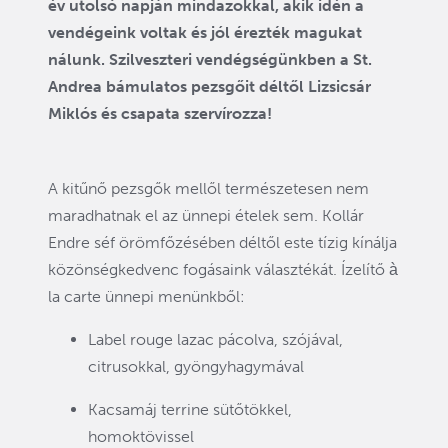
év utolsó napján mindazokkal, akik idén a
vendégeink voltak és jól érezték magukat
nálunk. Szilveszteri vendégségünkben a St.
Andrea bámulatos pezsgőit déltől Lizsicsár
Miklós és csapata szervírozza!
A kitűnő pezsgők mellől természetesen nem
maradhatnak el az ünnepi ételek sem. Kollár
Endre séf örömfőzésében déltől este tízig kínálja
közönségkedvenc fogásaink választékát. Ízelítő à
la carte ünnepi menünkből:
Label rouge lazac pácolva, szójával,
citrusokkal, gyöngyhagymával
Kacsamáj terrine sütőtökkel,
homoktövissel