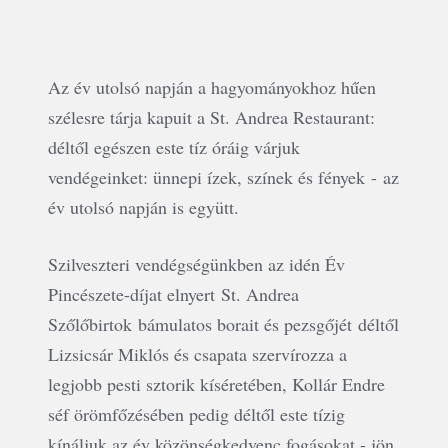
Az év utolsó napján a hagyományokhoz hűen
szélesre tárja kapuit a St. Andrea Restaurant:
déltől egészen este tíz óráig várjuk
vendégeinket: ünnepi ízek, színek és fények
​-
az
év utolsó napján is együtt.
Szilveszteri vendégségünkben a
​z idén Év
Pincészete-díjat elnyert
St. Andrea
S
zőlőbirtok
bámulatos borait és pezsgő
​jét
déltől
Lizsicsár Miklós és csapata szervírozza a
legjobb pesti sztorik kíséretében, Kollár Endre
séf örömfőzésében pedig déltől este tízig
kínáljuk az év közönségkedvenc fogásokat - jön