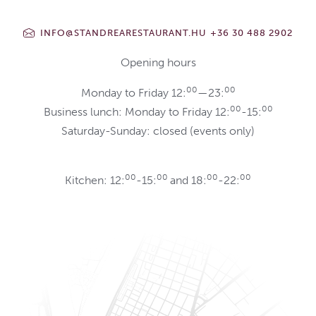
INFO@STANDREARESTAURANT.HU
+36 30 488 2902
Opening hours
00
00
Monday to Friday 12:
—23:
00
00
Business lunch: Monday to Friday 12:
-15:
Saturday-Sunday: closed (events only)
00
00
00
00
Kitchen: 12:
-15:
and 18:
-22: