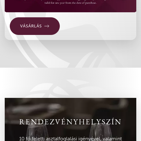
VÁSÁRLÁS
RENDEZVÉNYHELYSZÍN
10 fő feletti asztalfoglalási igényével, valamint