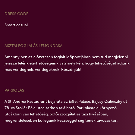
DRESS CODE
Smart casual
ASZTALFOGLALÁS LEMONDÁSA
Amennyiben az előzetesen foglalt időpontjában nem tud megjelenni,
jelezze felénk elérhetőségeink valamelyikén, hogy lehetőséget adjunk
más vendégnek, vendégeknek. Köszönjük!
PARKOLÁS
A St. Andrea Restaurant bejárata az Eiffel Palace, Bajcsy-Zsilinszky út
78. és Stollár Béla utca sarkon található. Parkolásra a környező
utcákban van lehetőség. Sofőrszolgálat és taxi hívásában,
megrendelésében kollégáink készséggel segítenek távozáskor.