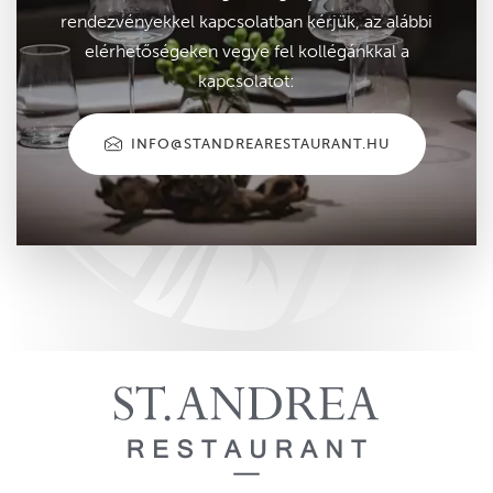
rendezvényekkel kapcsolatban kérjük, az alábbi
elérhetőségeken vegye fel kollégánkkal a
kapcsolatot:
INFO@STANDREARESTAURANT.HU