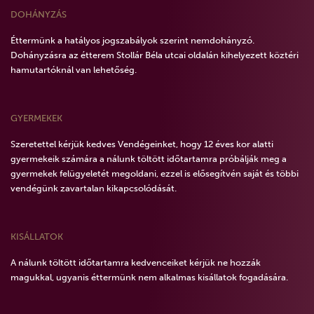
DOHÁNYZÁS
Éttermünk a hatályos jogszabályok szerint nemdohányzó.
Dohányzásra az étterem Stollár Béla utcai oldalán kihelyezett köztéri
hamutartóknál van lehetőség.
GYERMEKEK
Szeretettel kérjük kedves Vendégeinket, hogy 12 éves kor alatti
gyermekeik számára a nálunk töltött időtartamra próbálják meg a
gyermekek felügyeletét megoldani, ezzel is elősegítvén saját és többi
vendégünk zavartalan kikapcsolódását.
KISÁLLATOK
A nálunk töltött időtartamra kedvenceiket kérjük ne hozzák
magukkal, ugyanis éttermünk nem alkalmas kisállatok fogadására.