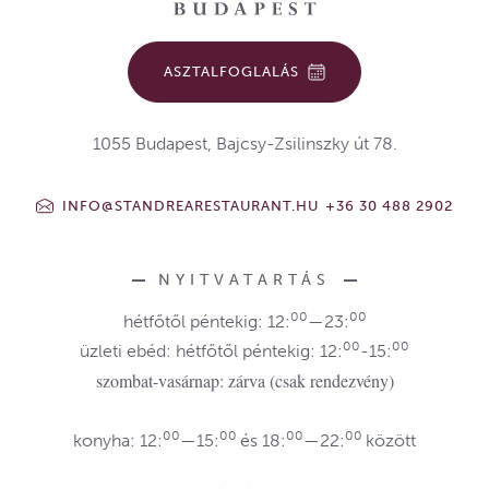
ASZTALFOGLALÁS
1055 Budapest, Bajcsy-Zsilinszky út 78.
INFO@STANDREARESTAURANT.HU
+36 30 488 2902
NYITVATARTÁS
00
00
hétfőtől péntekig: 12:
—23:
00
00
üzleti ebéd: hétfőtől péntekig: 12:
-15:
szombat-vasárnap: zárva (csak rendezvény)
00
00
00
00
konyha: 12:
—15:
és 18:
—22:
között