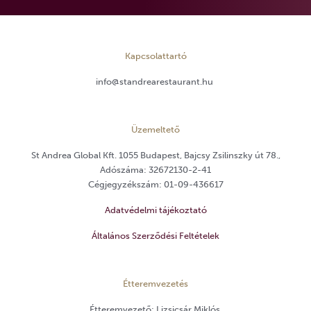
Kapcsolattartó
info@standrearestaurant.hu
Üzemeltető
St Andrea Global Kft. 1055 Budapest, Bajcsy Zsilinszky út 78.,
Adószáma: 32672130-2-41
Cégjegyzékszám: 01-09-436617
Adatvédelmi tájékoztató
Általános Szerződési Feltételek
Étteremvezetés
Étteremvezető: Lizsicsár Miklós,