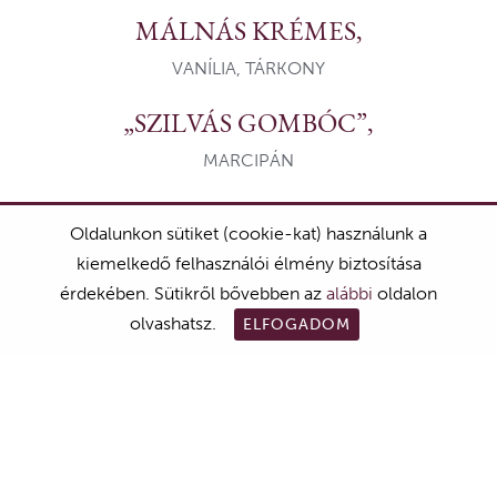
MÁLNÁS KRÉMES,
VANÍLIA, TÁRKONY
„SZILVÁS GOMBÓC”,
MARCIPÁN
Oldalunkon sütiket (cookie-kat) használunk a
kiemelkedő felhasználói élmény biztosítása
érdekében. Sütikről bővebben az
alábbi
oldalon
A HÁROM FOGÁSOS MENÜ ÁRA:
ASZTALFOGLALÁS
olvashatsz.
ELFOGADOM
9.500.- + 15% szervizdíj